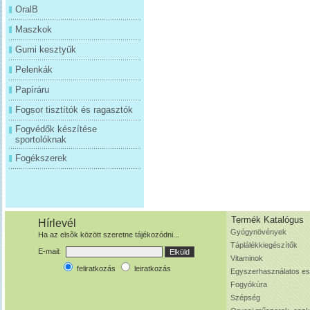
OralB
Maszkok
Gumi kesztyűk
Pelenkák
Papíráru
Fogsor tisztítók és ragasztók
Fogvédők készítése
sportolóknak
Fogékszerek
Termék Katalógus
Hírlevél
Gyógynövények
Ha az elsõk között szeretne tájékozódni...
Táplálékkiegészítők
E-mail:
Vitaminok
feliratkozás
leiratkozás
Egyszerhasználatos e
Fogyókúra
Szépség