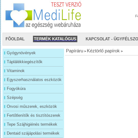
F
FÕOLDAL
TERMÉK KATALÓGUS
KAPCSOLAT - ÜGYFÉLSZ
Papíráru
Kéztörlő papírok
>
>
Gyógynövények
Táplálékkiegészítők
Vitaminok
Egyszerhasználatos eszközök
Fogyókúra
Szépség
Orvosi műszerek, eszközök
Fertőtlenítők és tisztítószerek
Tepe Szájhigiénés termékek
Dentaid szájápolási termékek